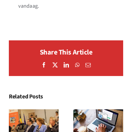
vandaag.
Share This Article
Facebook
X
LinkedIn
WhatsApp
Email
Related Posts