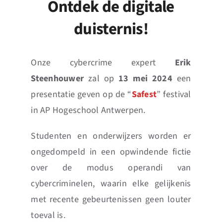
Ontdek de digitale
News
duisternis!
Events
Onze cybercrime expert
Erik
Jobs
Steenhouwer
zal op
13 mei 2024
een
presentatie geven op de “
Safest
” festival
Contact
in AP Hogeschool Antwerpen.
EN
Studenten en onderwijzers worden er
ongedompeld in een opwindende fictie
over de modus operandi van
cybercriminelen, waarin elke gelijkenis
met recente gebeurtenissen geen louter
toeval is.