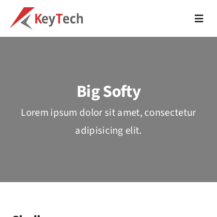
Skip
to
Toggl
Navig
content
About
IT support
Big Softy
Cloud Solutions
Lorem ipsum dolor sit amet, consectetur
adipisicing elit.
Web Development
Digital Marketing
Trainings