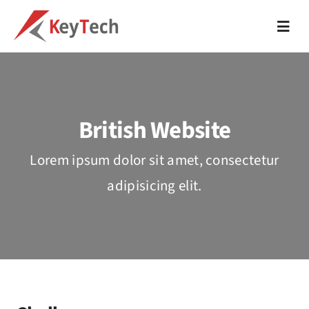
Skip
to
Toggl
Navig
content
About
IT support
British Website
Cloud Solutions
Lorem ipsum dolor sit amet, consectetur
adipisicing elit.
Web Development
Digital Marketing
Trainings