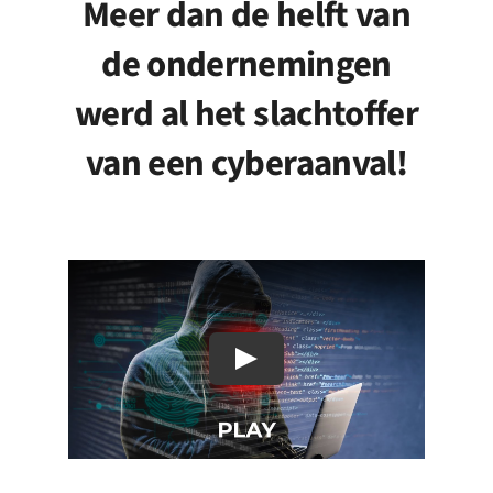
Meer dan de helft van
Nieuws
de ondernemingen
Evenementen
werd al het slachtoffer
Jobs
van een cyberaanval!
Contact
NL