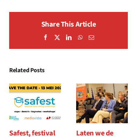
Share This Article
Facebook
X
LinkedIn
WhatsApp
Email
Related Posts
Safest, festival
Laten we de