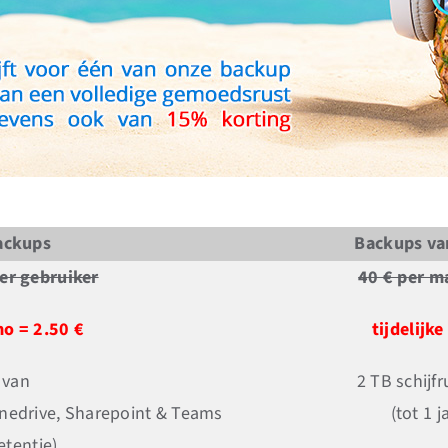
ackups
Backups van
er gebruiker
40 € per m
mo = 2.50 €
tijdelijk
 van
2 TB schijf
nedrive, Sharepoint & Teams
(tot 1 j
retentie)