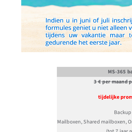
MS-365 b
3 € per maand p
tijdelijke pro
Backup
Mailboxen, Shared mailboxen, O
(tot 7 jaar 