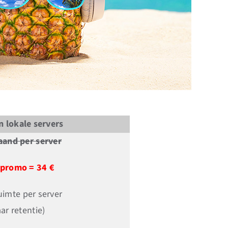
 lokale servers
aand per server
e promo = 34 €
ruimte per server
aar retentie)