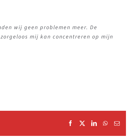
rferentie. Er is op elk ogenblik, al dan
inden wij geen problemen meer. De
zorgeloos mij kan concentreren op mijn
leemoplossend. Zeer tevreden dus.
Facebook
X
LinkedIn
WhatsApp
Email