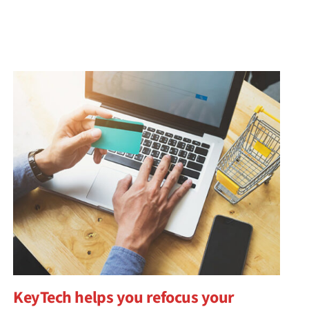
KeyTech helps you refocus your