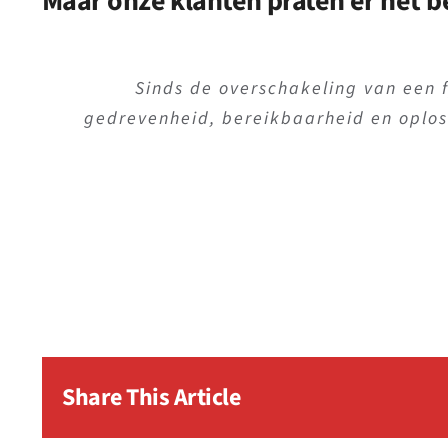
Maar onze klanten praten er het b
KeyTech zorgde voor een vlotte migratie
Sinds de overschakeling van een 
gedrevenheid, bereikbaarheid en oplos
niet tijdens kantooruren, tijd v
Share This Article