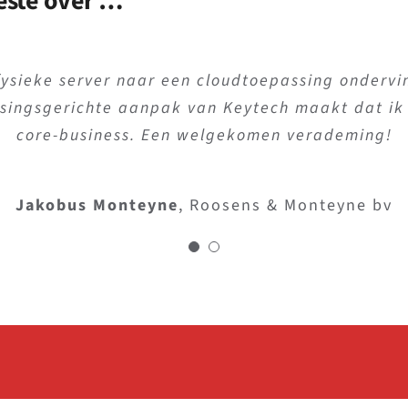
este over …
 van onze cloud-toepassing, zonder nadelige inte
fysieke server naar een cloudtoepassing onderv
singsgerichte aanpak van Keytech maakt dat ik 
oor vragen. Hulp en bijstand zijn prompt en prob
core-business. Een welgekomen verademing!
Peter Van Den Daele
Kathleen Van Steen bv
Jakobus Monteyne
,
Roosens & Monteyne bv